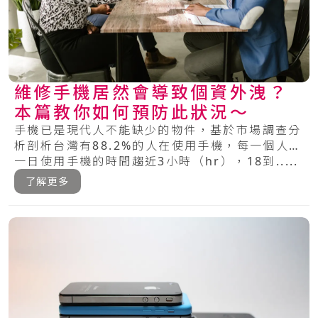
維修手機居然會導致個資外洩？
本篇教你如何預防此狀況～
手機已是現代人不能缺少的物件，基於市場調查分
析剖析台灣有88.2%的人在使用手機，每一個人每
一日使用手機的時間趨近3小時（hr），18到.....
了解更多