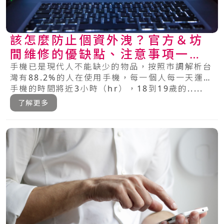
該怎麼防止個資外洩？官方＆坊
間維修的優缺點、注意事項一次
看懂！
手機已是現代人不能缺少的物品，按照市調解析台
灣有88.2%的人在使用手機，每一個人每一天運用
手機的時間將近3小時（hr），18到19歲的.....
了解更多