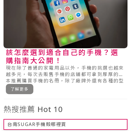
該怎麼選到適合自己的手機？選
購指南大公開！
現在除了普通的家電用品以外，手機的挑選也越來
越多元，每次去販售手機的店鋪都可拿到厚厚的一
本推薦購買手機的名冊，除了廠牌外還有各種的型
號，.....
了解更多
熱搜推薦 Hot 10
台南SUGAR手機殼哪裡買