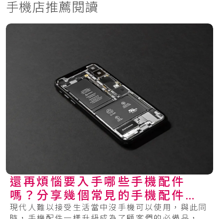
手機店推薦閱讀
還再煩惱要入手哪些手機配件
嗎？分享幾個常見的手機配件給
你參考！
現代人難以接受生活當中沒手機可以使用，與此同
時，手機配件一樣升級成為了顧客們的必備品，從