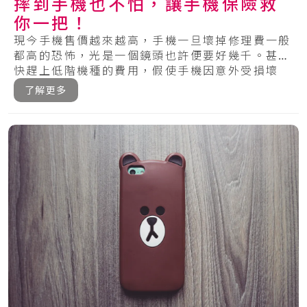
摔到手機也不怕，讓手機保險救
你一把！
現今手機售價越來越高，手機一旦壞掉修理費一般
都高的恐怖，光是一個鏡頭也許便要好幾千。甚至
快趕上低階機種的費用，假使手機因意外受損壞
掉，絕.....
了解更多