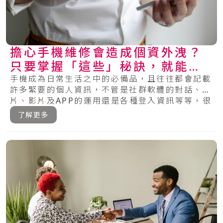
擔心手機維修會造成個資外洩？
只要掌握「這些」秘訣，就能保
護你的手機安全！
手機成為日常生活之中的必備品，且往往都會記載
許多緊要的個人資訊，不管是社群軟體的對話、相
片、影片及APP的運用還是各種登入資訊等等，很
多.....
了解更多