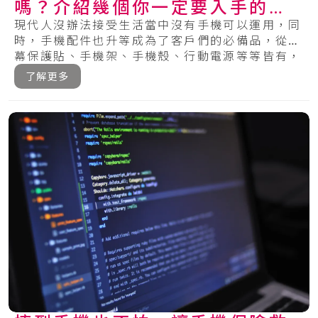
嗎？介紹幾個你一定要入手的單
品
現代人沒辦法接受生活當中沒有手機可以運用，同
時，手機配件也升等成為了客戶們的必備品，從螢
幕保護貼、手機架、手機殼、行動電源等等皆有，
在眾.....
了解更多