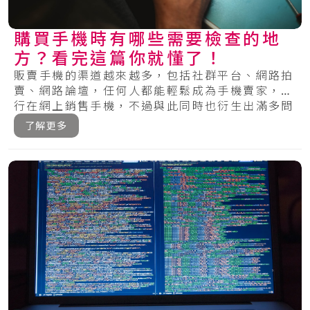
購買手機時有哪些需要檢查的地
方？看完這篇你就懂了！
販賣手機的渠道越來越多，包括社群平台、網路拍
賣、網路論壇，任何人都能輕鬆成為手機賣家，自
行在網上銷售手機，不過與此同時也衍生出滿多問
題，.....
了解更多