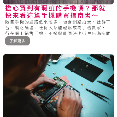
擔心買到有瑕疵的手機嗎？那就
快來看這篇手機購買指南書～
販售手機的通路愈來愈多，包含網路拍賣、社群平
台、網路論壇，任何人都能輕鬆成為手機賣家，自
行在網上銷售手機，不過與此同時也衍生出滿多問
題，.....
了解更多