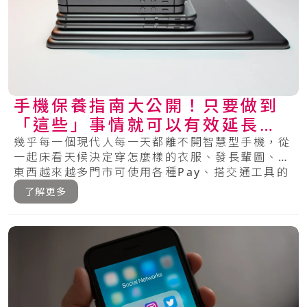
手機保養指南大公開！只要做到
「這些」事情就可以有效延長手
機的壽命～
幾乎每一個現代人每一天都離不開智慧型手機，從
一起床看天候決定穿怎麼樣的衣服、發長輩圖、買
東西越來越多門市可使用各種Pay、搭交通工具的
時.....
了解更多