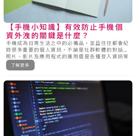
【手機小知識】有效防止手機個
資外洩的關鍵是什麼？
手機成為日常生活之中的必備品，並且往往都會紀
錄很多重要的個人資訊，不論是社群軟體的對話、
照片、影片及應用程式的運用還是各種登入資訊等
等，.....
了解更多