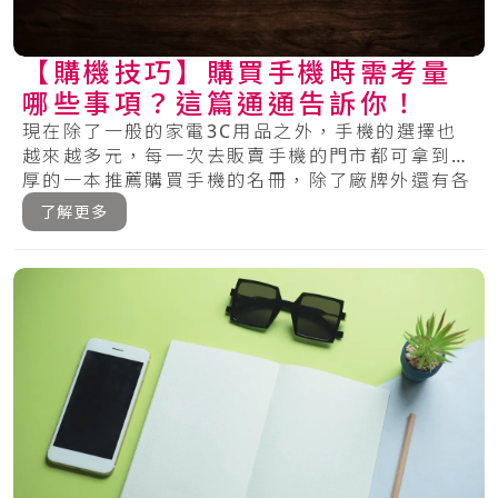
【購機技巧】購買手機時需考量
哪些事項？這篇通通告訴你！
現在除了一般的家電3C用品之外，手機的選擇也
越來越多元，每一次去販賣手機的門市都可拿到厚
厚的一本推薦購買手機的名冊，除了廠牌外還有各
種的.....
了解更多