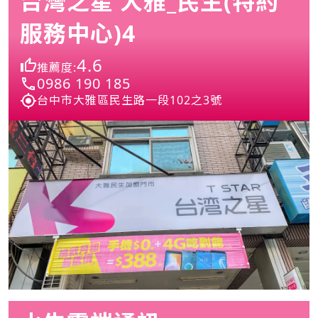
台灣之星 大雅_民生(特約
服務中心)4
4.6
推薦度:
0986 190 185
台中市大雅區民生路一段102之3號