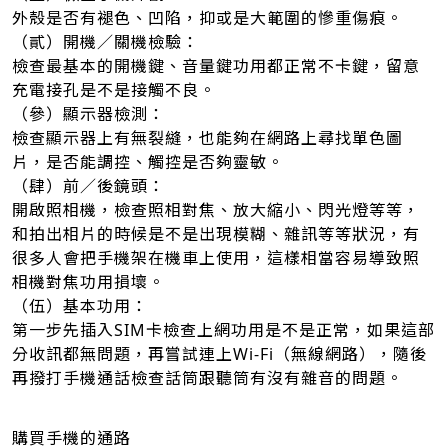
外殼是否有褪色、凹陷，抑或是大範圍的慘重傷痕。
（貳）開機／關機檢驗：
檢查最基本的開機鍵、音量鍵功用都正常不卡鍵，留意
充電接孔是不是接觸不良。
（參）顯示器檢測：
檢查顯示器上有無裂縫，也能夠在網路上尋找單色圖
片，是否能調控、觸控是否夠靈敏。
（肆）前／後鏡頭：
開啟照相機，檢查照相對焦、放大縮小、閃光燈等等，
和拍出相片的時候是不是出現模糊、雜訊等等狀況，有
很多人會把手機架在機車上使用，這樣相當容易導致照
相機對焦功用損壞。
（伍）基本功用：
第一步先插入SIM卡檢查上網功用是不是正常，如果這部
分收訊都無問題，再嘗試連上Wi-Fi（無線網路），隨後
再撥打手機通話檢查話筒跟聽筒有沒有雜音的問題。
購買手機的通路