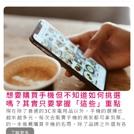
想要購買手機但不知道如何挑選
嗎？其實只要掌握「這些」重點
現在除了普通的3C家電用品以外，手機的選擇也
越來越多元，每次去販賣手機的商家都可拿到厚厚
的一本推薦購買手機的名冊，除了品牌之外還有各
種的.....
了解更多