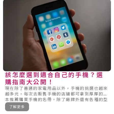
該怎麼選到適合自己的手機？選
購指南大公開！
現在除了普通的家電用品以外，手機的挑選也越來
越多元，每次去販售手機的店鋪都可拿到厚厚的一
本推薦購買手機的名冊，除了廠牌外還有各種的型
號，.....
了解更多