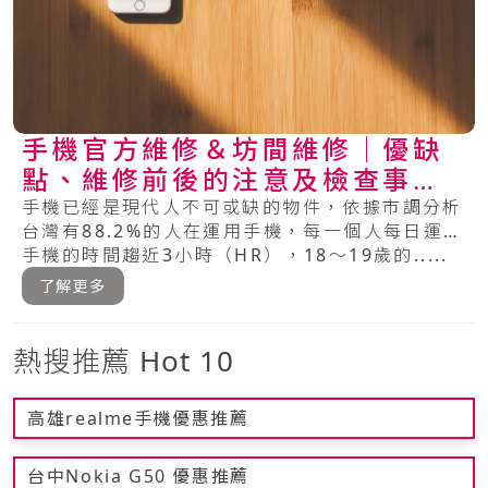
手機官方維修＆坊間維修│優缺
點、維修前後的注意及檢查事項
總整理
手機已經是現代人不可或缺的物件，依據市調分析
台灣有88.2%的人在運用手機，每一個人每日運用
手機的時間趨近3小時（HR），18～19歲的.....
了解更多
熱搜推薦 Hot 10
高雄realme手機優惠推薦
台中Nokia G50 優惠推薦