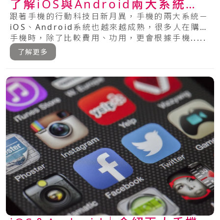
了解iOS與Android兩大系統的
特色
跟著手機的行動科技日新月異，手機的兩大系統－
iOS、Android系統也越來越成熟，很多人在購買
手機時，除了比較費用、功用，更會根據手機.....
了解更多