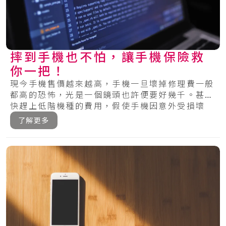
摔到手機也不怕，讓手機保險救
你一把！
現今手機售價越來越高，手機一旦壞掉修理費一般
都高的恐怖，光是一個鏡頭也許便要好幾千。甚至
快趕上低階機種的費用，假使手機因意外受損壞
掉，絕.....
了解更多