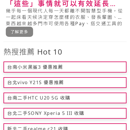
「這些」事情就可以有效延長手
機的壽命～
幾乎每一個現代人每一天都離不開智慧型手機，從
一起床看天候決定穿怎麼樣的衣服、發長輩圖、買
東西越來越多門市可使用各種Pay、搭交通工具的
時.....
了解更多
熱搜推薦 Hot 10
台南小米黑鯊3 優惠推薦
台北vivo Y21S 優惠推薦
台南二手HTC U20 5G 收購
台北二手SONY Xperia 5 III 收購
新北二手realme c21 收購