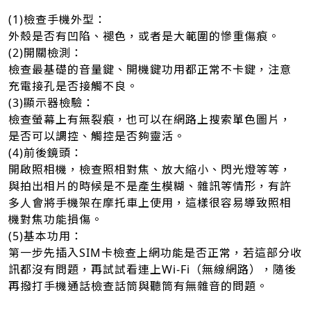
(1)檢查手機外型：
外殼是否有凹陷、褪色，或者是大範圍的慘重傷痕。
(2)開關檢測：
檢查最基礎的音量鍵、開機鍵功用都正常不卡鍵，注意
充電接孔是否接觸不良。
(3)顯示器檢驗：
檢查螢幕上有無裂痕，也可以在網路上搜索單色圖片，
是否可以調控、觸控是否夠靈活。
(4)前後鏡頭：
開啟照相機，檢查照相對焦、放大縮小、閃光燈等等，
與拍出相片的時候是不是產生模糊、雜訊等情形，有許
多人會將手機架在摩托車上使用，這樣很容易導致照相
機對焦功能損傷。
(5)基本功用：
第一步先插入SIM卡檢查上網功能是否正常，若這部分收
訊都沒有問題，再試試看連上Wi-Fi（無線網路），隨後
再撥打手機通話檢查話筒與聽筒有無雜音的問題。