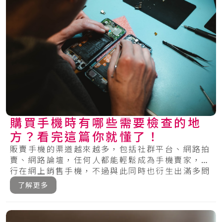
購買手機時有哪些需要檢查的地
方？看完這篇你就懂了！
販賣手機的渠道越來越多，包括社群平台、網路拍
賣、網路論壇，任何人都能輕鬆成為手機賣家，自
行在網上銷售手機，不過與此同時也衍生出滿多問
題，.....
了解更多