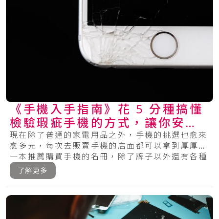
《手機入手指南》花 5 分種搞懂
檢驗瑕疵手機的方式，讓你安心
購物
現在除了普通的家電用品之外，手機的挑選也愈來
愈多元，每次去販賣手機的店面都可以拿到厚厚的
一本推薦購買手機的名冊，除了牌子以外還有各種
的型.....
了解更多