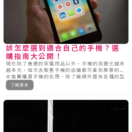
該怎麼選到適合自己的手機？選
購指南大公開！
現在除了普通的家電用品以外，手機的挑選也越來
越多元，每次去販售手機的店鋪都可拿到厚厚的一
本推薦購買手機的名冊，除了廠牌外還有各種的型
號，.....
了解更多