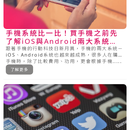
手機系統比一比！買手機之前先
了解iOS與Android兩大系統的
特色
跟著手機的行動科技日新月異，手機的兩大系統－
iOS、Android系統也越來越成熟，很多人在購買
手機時，除了比較費用、功用，更會根據手機.....
了解更多