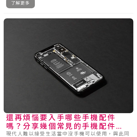
種的.....
了解更多
還再煩惱要入手哪些手機配件
嗎？分享幾個常見的手機配件給
你參考！
現代人難以接受生活當中沒手機可以使用，與此同