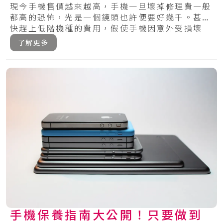
現今手機售價越來越高，手機一旦壞掉修理費一般
都高的恐怖，光是一個鏡頭也許便要好幾千。甚至
快趕上低階機種的費用，假使手機因意外受損壞
掉，絕.....
了解更多
手機保養指南大公開！只要做到