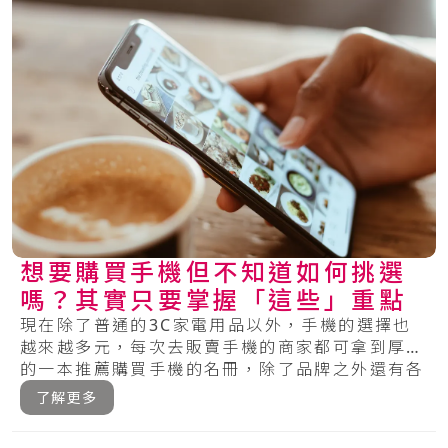
想要購買手機但不知道如何挑選
嗎？其實只要掌握「這些」重點
現在除了普通的3C家電用品以外，手機的選擇也
越來越多元，每次去販賣手機的商家都可拿到厚厚
的一本推薦購買手機的名冊，除了品牌之外還有各
種的.....
了解更多