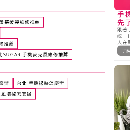
手
先了
mate螢幕破裂維修推薦
統
跟著
統－
人在
維修推薦
根據手
了
北SUGAR 手機麥克風維修推薦
怎麼辦
台北 手機過熱怎麼辦
克風壞掉怎麼辦