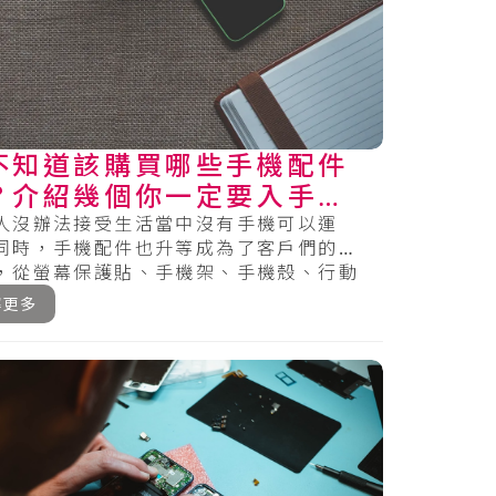
不知道該購買哪些手機配件
？介紹幾個你一定要入手的
品
人沒辦法接受生活當中沒有手機可以運
同時，手機配件也升等成為了客戶們的必
，從螢幕保護貼、手機架、手機殼、行動
等皆有，在眾.....
解更多