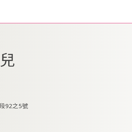
特兒
92之5號