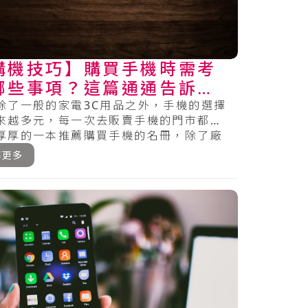
購機技巧】購買手機時需考
哪些事項？這篇通通告訴
！
除了一般的家電3C用品之外，手機的選擇
來越多元，每一次去販賣手機的門市都可
厚厚的一本推薦購買手機的名冊，除了廠
有各種的.....
解更多