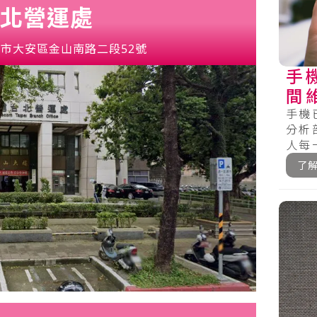
北營運處
市大安區金山南路二段52號
手
間
注
手機
分析
人每
的人一
了