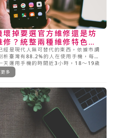
機壞掉要選官方維修還是坊
維修？統整兩種維修特色及
意事項
已經是現代人無可替代的東西，依據市調
剖析臺灣有88.2%的人在使用手機，每個
一天運用手機的時間近3小時，18～19歲
天.....
解更多