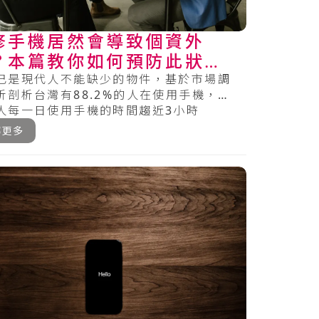
修手機居然會導致個資外
？本篇教你如何預防此狀況
已是現代人不能缺少的物件，基於市場調
析剖析台灣有88.2%的人在使用手機，每
人每一日使用手機的時間趨近3小時
），18到.....
解更多