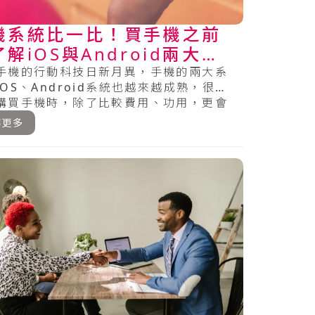
機系統比一比！買手機之前
解iOS與Android兩大系
的特色
手機的行動科技日新月異，手機的兩大系
iOS、Android系統也越來越成熟，很多
購買手機時，除了比較費用、功用，更會
機.....
解更多