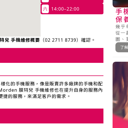
六
14:00–22:00
手
保
道
幾乎
從一
圖、
 膜特兒 手機維修概要
（
02 2711 8739
）確認。
搭運輸
了
戶多樣化的手機服務，像是販賣許多廠牌的手機和配
rden 膜特兒 手機維修也在提升自身的服務內
便捷的服務，來滿足客戶的需求。