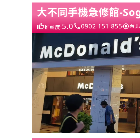
大不同手機急修館-So
5.0
0902 151 855
台北
推薦度: