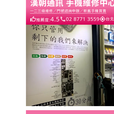
漢朝通訊 手機維修中
一二三級維修／門號諮詢申辦／新舊手機買賣
4.5
02 8771 3559
台北
推薦度: