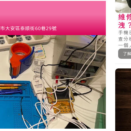
維
洩
市大安區泰順街60巷29號
～
手機
查分
一個
（hr
了