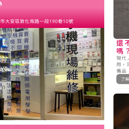
心
市大安區敦化南路一段190巷10號
還
嗎
單
現代
用，
備品
電源等
了