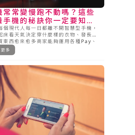
機常常變慢跑不動嗎？這些
養手機的秘訣你一定要知
！
每個現代人每一日都離不開智慧型手機，
起床看天氣決定穿什麼樣的衣物、發長輩
買東西愈來愈多商家能夠運用各種Pay、
工具時可.....
解更多