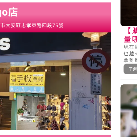
go店
市大安區忠孝東路四段75號
【
量
你
現在
也越
拿到
牌外還
了