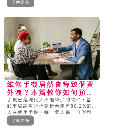
影片及應用程式的運用還是各種登入
了解更多
資訊等等，.....
維修手機居然會導致個資
外洩？本篇教你如何預防
此狀況～
手機已是現代人不能缺少的物件，基
於市場調查分析剖析台灣有88.2%的
人在使用手機，每一個人每一日使用
手機的時間趨近3小時（hr），18
了解更多
到.....