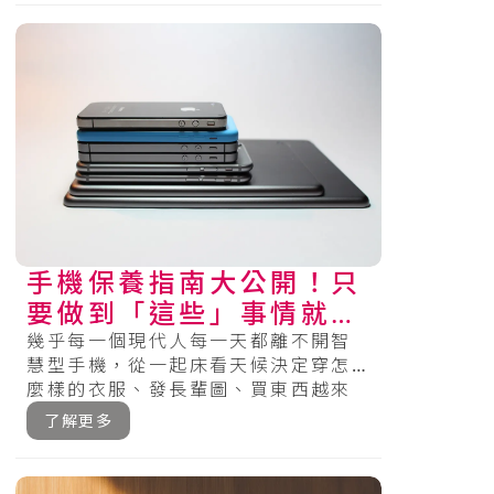
手機保養指南大公開！只
要做到「這些」事情就可
以有效延長手機的壽命～
幾乎每一個現代人每一天都離不開智
慧型手機，從一起床看天候決定穿怎
麼樣的衣服、發長輩圖、買東西越來
越多門市可使用各種Pay、搭交通工具
了解更多
的時.....