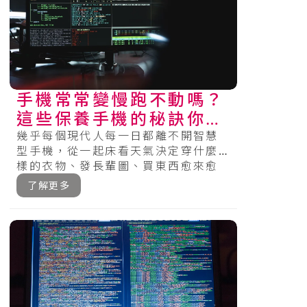
手機常常變慢跑不動嗎？
這些保養手機的秘訣你一
定要知道！
幾乎每個現代人每一日都離不開智慧
型手機，從一起床看天氣決定穿什麼
樣的衣物、發長輩圖、買東西愈來愈
多商家能夠運用各種Pay、搭運輸工具
了解更多
時可.....