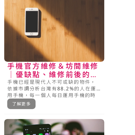
手機官方維修＆坊間維修
│優缺點、維修前後的注
意及檢查事項總整理
手機已經是現代人不可或缺的物件，
依據市調分析台灣有88.2%的人在運
用手機，每一個人每日運用手機的時
間趨近3小時（HR），18～19歲
了解更多
的.....