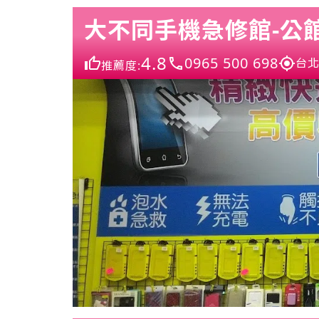
大不同手機急修館-公
4.8
0965 500 698
台北
推薦度: