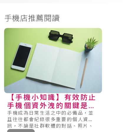
手機店推薦閱讀
【手機小知識】有效防止
手機個資外洩的關鍵是什
麼？
手機成為日常生活之中的必備品，並
且往往都會紀錄很多重要的個人資
訊，不論是社群軟體的對話、照片、