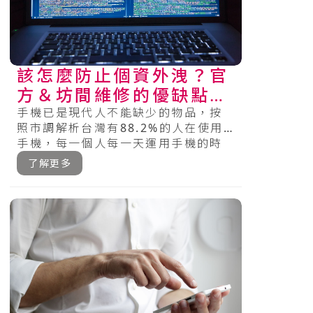
該怎麼防止個資外洩？官
方＆坊間維修的優缺點、
注意事項一次看懂！
手機已是現代人不能缺少的物品，按
照市調解析台灣有88.2%的人在使用
手機，每一個人每一天運用手機的時
間將近3小時（hr），18到19歲
了解更多
的.....