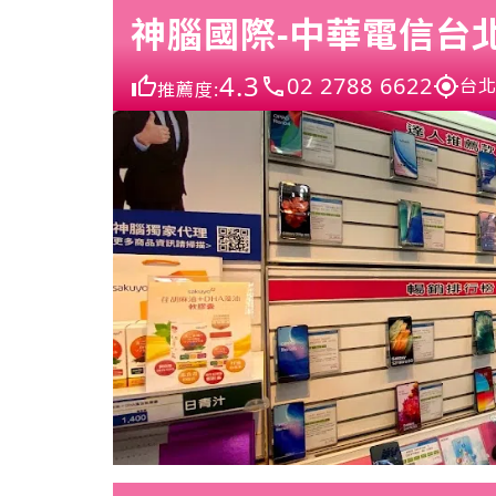
神腦國際-中華電信台
4.3
02 2788 6622
台北
推薦度: