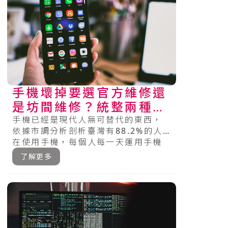
手機壞掉要選官方維修還
是坊間維修？統整兩種維
修特色及注意事項
手機已經是現代人無可替代的東西，
依據市調分析剖析臺灣有88.2%的人
在使用手機，每個人每一天運用手機
的時間近3小時，18～19歲的人一
了解更多
天.....