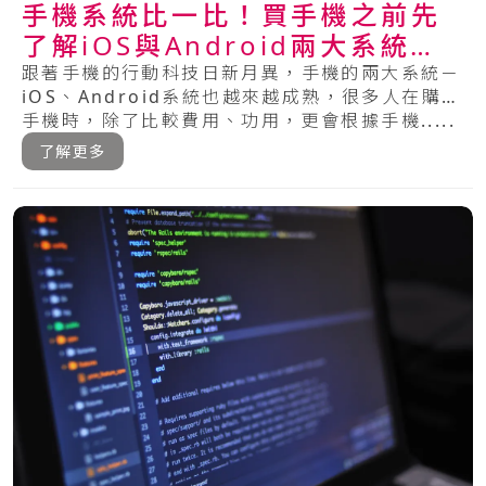
手機系統比一比！買手機之前先
了解iOS與Android兩大系統的
特色
跟著手機的行動科技日新月異，手機的兩大系統－
iOS、Android系統也越來越成熟，很多人在購買
手機時，除了比較費用、功用，更會根據手機.....
了解更多