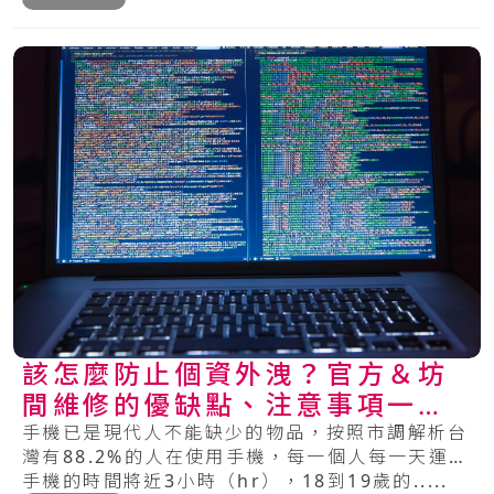
該怎麼防止個資外洩？官方＆坊
間維修的優缺點、注意事項一次
看懂！
手機已是現代人不能缺少的物品，按照市調解析台
灣有88.2%的人在使用手機，每一個人每一天運用
手機的時間將近3小時（hr），18到19歲的.....