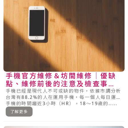
手機官方維修＆坊間維修│優缺
點、維修前後的注意及檢查事項
總整理
手機已經是現代人不可或缺的物件，依據市調分析
台灣有88.2%的人在運用手機，每一個人每日運用
手機的時間趨近3小時（HR），18～19歲的.....
了解更多