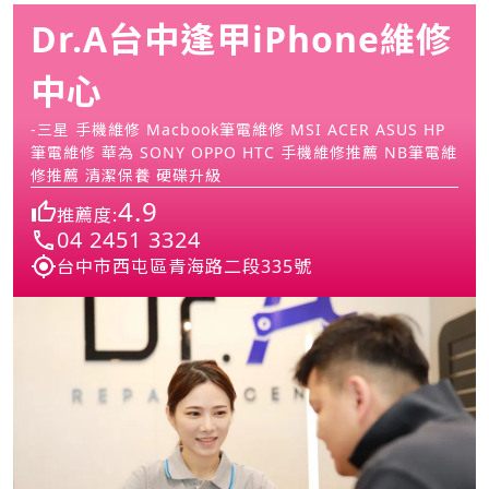
Dr.A台中逢甲iPhone維修
中心
-三星 手機維修 Macbook筆電維修 MSI ACER ASUS HP
筆電維修 華為 SONY OPPO HTC 手機維修推薦 NB筆電維
修推薦 清潔保養 硬碟升級
4.9
推薦度:
04 2451 3324
台中市西屯區青海路二段335號