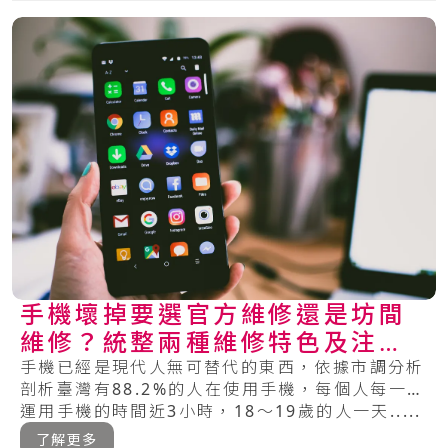
手機壞掉要選官方維修還是坊間
維修？統整兩種維修特色及注意
事項
手機已經是現代人無可替代的東西，依據市調分析
剖析臺灣有88.2%的人在使用手機，每個人每一天
運用手機的時間近3小時，18～19歲的人一天.....
了解更多