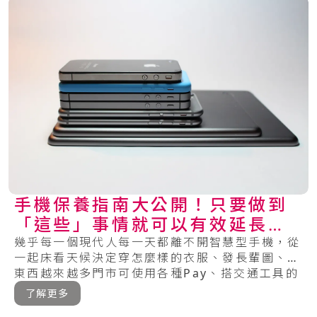
手機保養指南大公開！只要做到
「這些」事情就可以有效延長手
機的壽命～
幾乎每一個現代人每一天都離不開智慧型手機，從
一起床看天候決定穿怎麼樣的衣服、發長輩圖、買
東西越來越多門市可使用各種Pay、搭交通工具的
時.....
了解更多