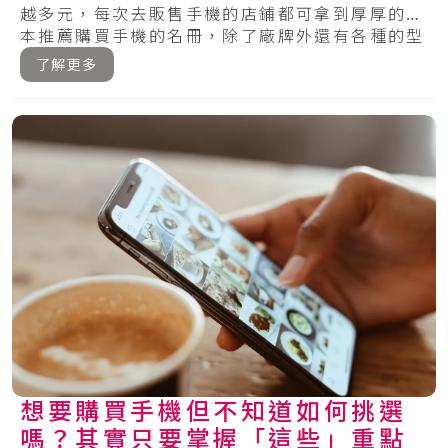
越多元，每次去販售手機的店鋪都可拿到厚厚的一
本推薦購買手機的名冊，除了廠牌外還有各種的型
號，.....
了解更多
想要購買手機但不知道如何挑選
嗎？其實只要掌握「這些」重點