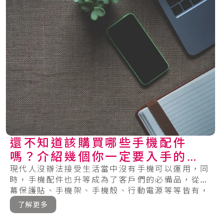
還不知道該購買哪些手機配件
嗎？介紹幾個你一定要入手的單
品
現代人沒辦法接受生活當中沒有手機可以運用，同
時，手機配件也升等成為了客戶們的必備品，從螢
幕保護貼、手機架、手機殼、行動電源等等皆有，
在眾.....
了解更多