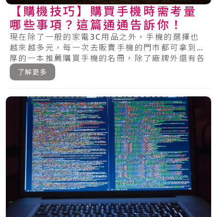
【購機技巧】購買手機時需考量
哪些事項？這篇通通告訴你！
現在除了一般的家電3C用品之外，手機的選擇也
越來越多元，每一次去販賣手機的門市都可拿到厚
厚的一本推薦購買手機的名冊，除了廠牌外還有各
種的.....
了解更多