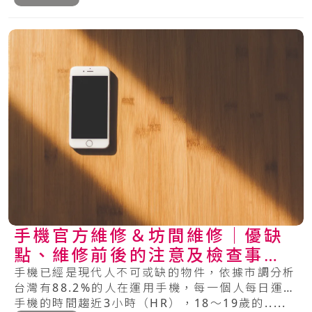
手機官方維修＆坊間維修│優缺
點、維修前後的注意及檢查事項
總整理
手機已經是現代人不可或缺的物件，依據市調分析
台灣有88.2%的人在運用手機，每一個人每日運用
手機的時間趨近3小時（HR），18～19歲的.....