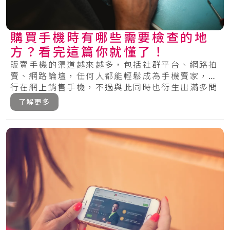
購買手機時有哪些需要檢查的地
方？看完這篇你就懂了！
販賣手機的渠道越來越多，包括社群平台、網路拍
賣、網路論壇，任何人都能輕鬆成為手機賣家，自
行在網上銷售手機，不過與此同時也衍生出滿多問
題，.....
了解更多