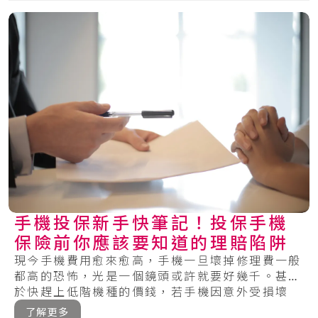
手機投保新手快筆記！投保手機
保險前你應該要知道的理賠陷阱
現今手機費用愈來愈高，手機一旦壞掉修理費一般
都高的恐怖，光是一個鏡頭或許就要好幾千。甚至
於快趕上低階機種的價錢，若手機因意外受損壞
掉，一.....
了解更多