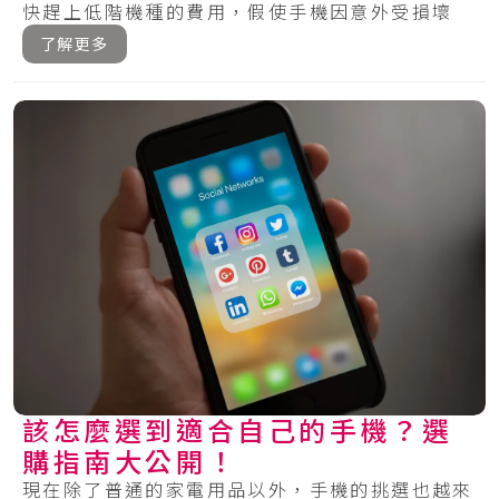
快趕上低階機種的費用，假使手機因意外受損壞
掉，絕.....
了解更多
該怎麼選到適合自己的手機？選
購指南大公開！
現在除了普通的家電用品以外，手機的挑選也越來