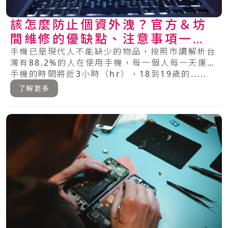
該怎麼防止個資外洩？官方＆坊
間維修的優缺點、注意事項一次
看懂！
手機已是現代人不能缺少的物品，按照市調解析台
灣有88.2%的人在使用手機，每一個人每一天運用
手機的時間將近3小時（hr），18到19歲的.....
了解更多