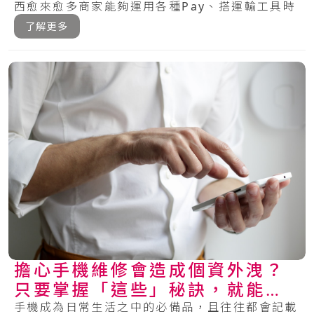
西愈來愈多商家能夠運用各種Pay、搭運輸工具時
可.....
了解更多
擔心手機維修會造成個資外洩？
只要掌握「這些」秘訣，就能保
護你的手機安全！
手機成為日常生活之中的必備品，且往往都會記載