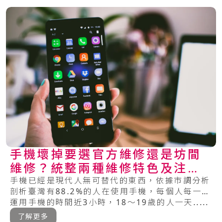
手機壞掉要選官方維修還是坊間
維修？統整兩種維修特色及注意
事項
手機已經是現代人無可替代的東西，依據市調分析
剖析臺灣有88.2%的人在使用手機，每個人每一天
運用手機的時間近3小時，18～19歲的人一天.....
了解更多