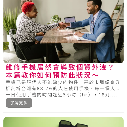
維修手機居然會導致個資外洩？
本篇教你如何預防此狀況～
手機已是現代人不能缺少的物件，基於市場調查分
析剖析台灣有88.2%的人在使用手機，每一個人每
一日使用手機的時間趨近3小時（hr），18到.....
了解更多