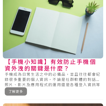
【手機小知識】有效防止手機個
資外洩的關鍵是什麼？
手機成為日常生活之中的必備品，並且往往都會紀
錄很多重要的個人資訊，不論是社群軟體的對話、
照片、影片及應用程式的運用還是各種登入資訊等
等，.....
了解更多