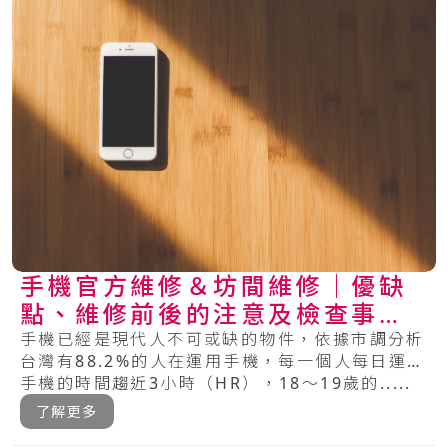
手機官方維修＆坊間維修│優缺
點、維修前後的注意及檢查事項
總整理
手機已經是現代人不可或缺的物件，依據市調分析
台灣有88.2%的人在運用手機，每一個人每日運用
手機的時間趨近3小時（HR），18～19歲的.....
了解更多