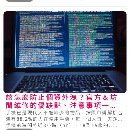
該怎麼防止個資外洩？官方＆坊
間維修的優缺點、注意事項一次
看懂！
手機已是現代人不能缺少的物品，按照市調解析台
灣有88.2%的人在使用手機，每一個人每一天運用
手機的時間將近3小時（hr），18到19歲的.....