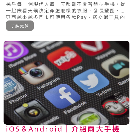
機的壽命～
幾乎每一個現代人每一天都離不開智慧型手機，從
一起床看天候決定穿怎麼樣的衣服、發長輩圖、買
東西越來越多門市可使用各種Pay、搭交通工具的
時.....
了解更多
iOS＆Android｜介紹兩大手機