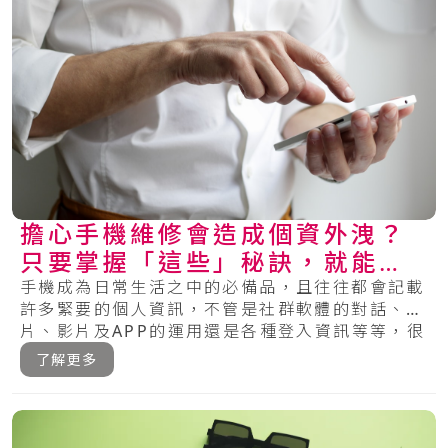
擔心手機維修會造成個資外洩？
只要掌握「這些」秘訣，就能保
護你的手機安全！
手機成為日常生活之中的必備品，且往往都會記載
許多緊要的個人資訊，不管是社群軟體的對話、相
片、影片及APP的運用還是各種登入資訊等等，很
多.....
了解更多