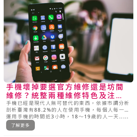
手機壞掉要選官方維修還是坊間
維修？統整兩種維修特色及注意
事項
手機已經是現代人無可替代的東西，依據市調分析
剖析臺灣有88.2%的人在使用手機，每個人每一天
運用手機的時間近3小時，18～19歲的人一天.....
了解更多