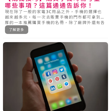
哪些事項？這篇通通告訴你！
現在除了一般的家電3C用品之外，手機的選擇也
越來越多元，每一次去販賣手機的門市都可拿到厚
厚的一本推薦購買手機的名冊，除了廠牌外還有各
種的.....
了解更多