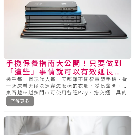
手機保養指南大公開！只要做到
「這些」事情就可以有效延長手
機的壽命～
幾乎每一個現代人每一天都離不開智慧型手機，從
一起床看天候決定穿怎麼樣的衣服、發長輩圖、買
東西越來越多門市可使用各種Pay、搭交通工具的
時.....
了解更多