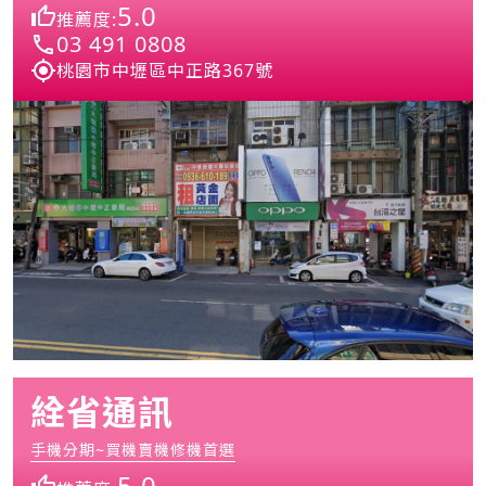
5.0
推薦度:
03 491 0808
桃園市中壢區中正路367號
絟省通訊
手機分期~買機賣機修機首選
5.0