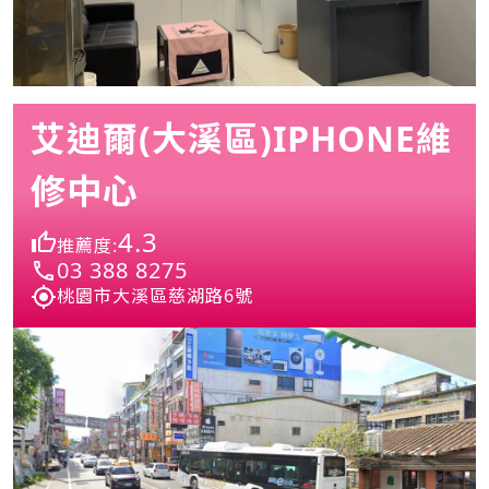
艾迪爾(大溪區)IPHONE維
修中心
4.3
推薦度:
03 388 8275
桃園市大溪區慈湖路6號