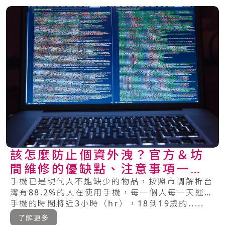
該怎麼防止個資外洩？官方＆坊
間維修的優缺點、注意事項一次
看懂！
手機已是現代人不能缺少的物品，按照市調解析台
灣有88.2%的人在使用手機，每一個人每一天運用
手機的時間將近3小時（hr），18到19歲的.....
了解更多