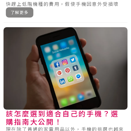
快趕上低階機種的費用，假使手機因意外受損壞
掉，絕.....
了解更多
該怎麼選到適合自己的手機？選
購指南大公開！
現在除了普通的家電用品以外，手機的挑選也越來