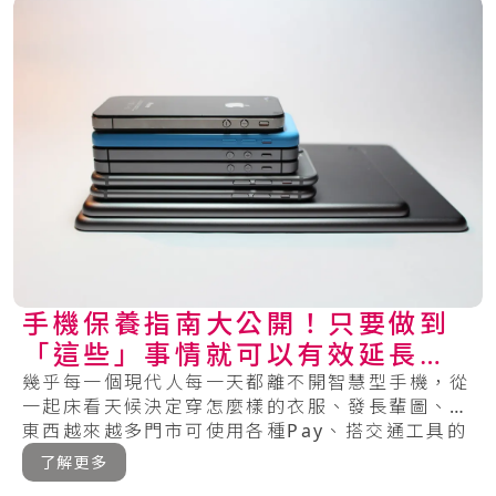
手機保養指南大公開！只要做到
「這些」事情就可以有效延長手
機的壽命～
幾乎每一個現代人每一天都離不開智慧型手機，從
一起床看天候決定穿怎麼樣的衣服、發長輩圖、買
東西越來越多門市可使用各種Pay、搭交通工具的
時.....
了解更多