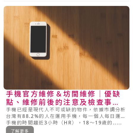
手機官方維修＆坊間維修│優缺
點、維修前後的注意及檢查事項
總整理
手機已經是現代人不可或缺的物件，依據市調分析
台灣有88.2%的人在運用手機，每一個人每日運用
手機的時間趨近3小時（HR），18～19歲的.....
了解更多