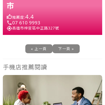
市
4.4
推薦度:
07 610 9993
高雄市梓官區中正路327號
« 上一頁
下一頁 »
手機店推薦閱讀