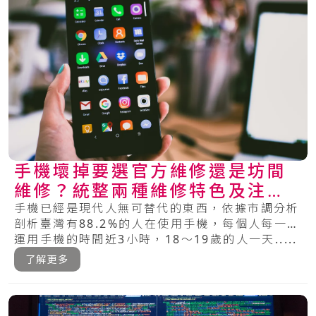
手機壞掉要選官方維修還是坊間
維修？統整兩種維修特色及注意
事項
手機已經是現代人無可替代的東西，依據市調分析
剖析臺灣有88.2%的人在使用手機，每個人每一天
運用手機的時間近3小時，18～19歲的人一天.....
了解更多