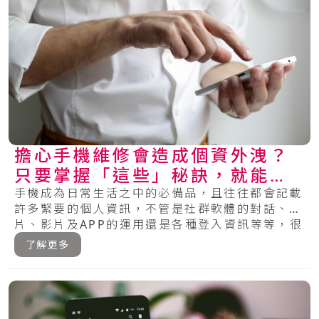
擔心手機維修會造成個資外洩？
只要掌握「這些」秘訣，就能保
護你的手機安全！
手機成為日常生活之中的必備品，且往往都會記載
許多緊要的個人資訊，不管是社群軟體的對話、相
片、影片及APP的運用還是各種登入資訊等等，很
多.....
了解更多