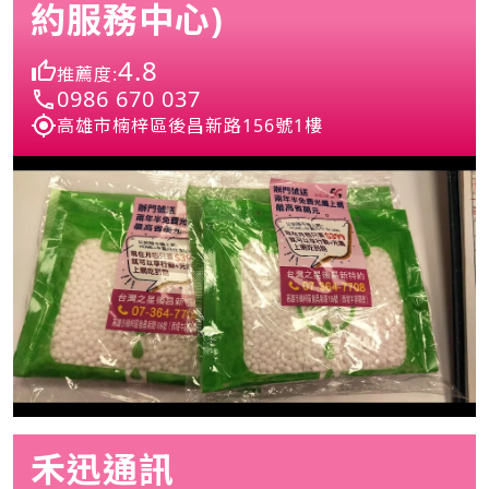
約服務中心)
4.8
推薦度:
0986 670 037
高雄市楠梓區後昌新路156號1樓
禾迅通訊