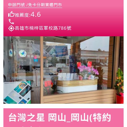
申辦門號 /免卡分期實體門市
4.6
推薦度:
高雄市楠梓區軍校路786號
台灣之星 岡山_岡山(特約