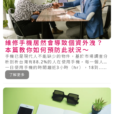
維修手機居然會導致個資外洩？
本篇教你如何預防此狀況～
手機已是現代人不能缺少的物件，基於市場調查分
析剖析台灣有88.2%的人在使用手機，每一個人每
一日使用手機的時間趨近3小時（hr），18到.....
了解更多