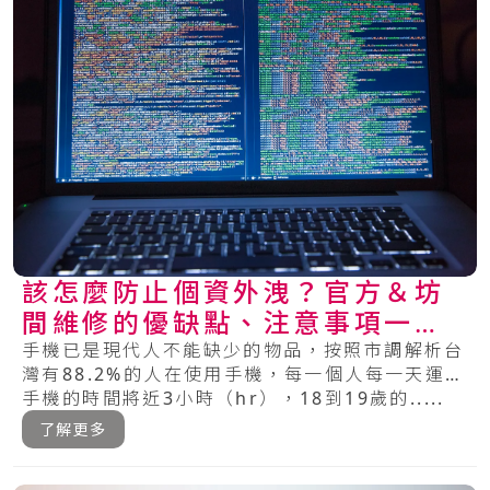
該怎麼防止個資外洩？官方＆坊
間維修的優缺點、注意事項一次
看懂！
手機已是現代人不能缺少的物品，按照市調解析台
灣有88.2%的人在使用手機，每一個人每一天運用
手機的時間將近3小時（hr），18到19歲的.....
了解更多