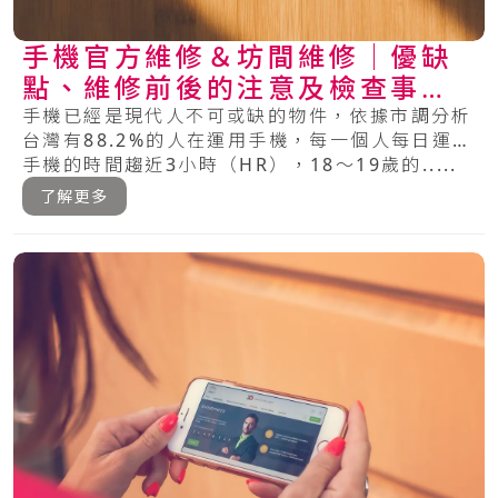
手機官方維修＆坊間維修│優缺
點、維修前後的注意及檢查事項
總整理
手機已經是現代人不可或缺的物件，依據市調分析
台灣有88.2%的人在運用手機，每一個人每日運用
手機的時間趨近3小時（HR），18～19歲的.....
了解更多