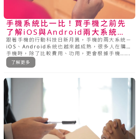
手機系統比一比！買手機之前先
了解iOS與Android兩大系統的
特色
跟著手機的行動科技日新月異，手機的兩大系統－
iOS、Android系統也越來越成熟，很多人在購買
手機時，除了比較費用、功用，更會根據手機.....
了解更多