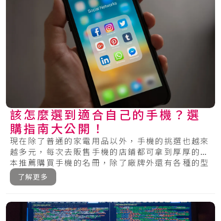
該怎麼選到適合自己的手機？選
購指南大公開！
現在除了普通的家電用品以外，手機的挑選也越來
越多元，每次去販售手機的店鋪都可拿到厚厚的一
本推薦購買手機的名冊，除了廠牌外還有各種的型
號，.....
了解更多