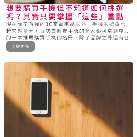
想要購買手機但不知道如何挑選
嗎？其實只要掌握「這些」重點
現在除了普通的3C家電用品以外，手機的選擇也
越來越多元，每次去販賣手機的商家都可拿到厚厚
的一本推薦購買手機的名冊，除了品牌之外還有各
種的.....
了解更多