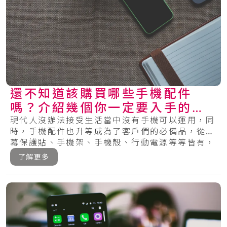
還不知道該購買哪些手機配件
嗎？介紹幾個你一定要入手的單
品
現代人沒辦法接受生活當中沒有手機可以運用，同
時，手機配件也升等成為了客戶們的必備品，從螢
幕保護貼、手機架、手機殼、行動電源等等皆有，
在眾.....
了解更多