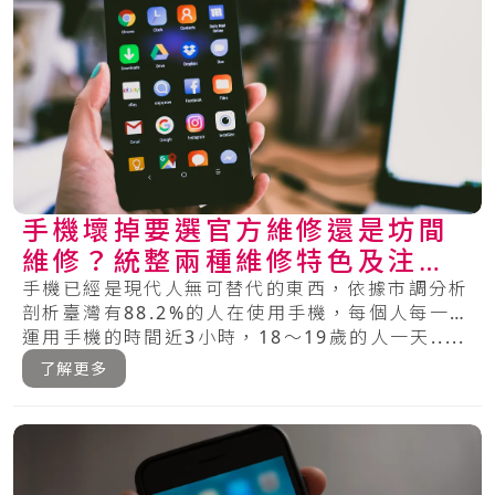
手機壞掉要選官方維修還是坊間
維修？統整兩種維修特色及注意
事項
手機已經是現代人無可替代的東西，依據市調分析
剖析臺灣有88.2%的人在使用手機，每個人每一天
運用手機的時間近3小時，18～19歲的人一天.....
了解更多