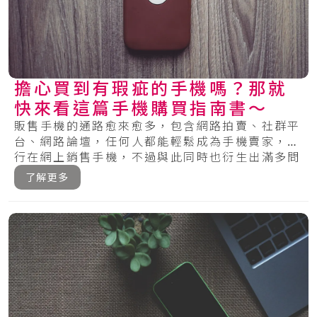
擔心買到有瑕疵的手機嗎？那就
快來看這篇手機購買指南書～
販售手機的通路愈來愈多，包含網路拍賣、社群平
台、網路論壇，任何人都能輕鬆成為手機賣家，自
行在網上銷售手機，不過與此同時也衍生出滿多問
題，.....
了解更多