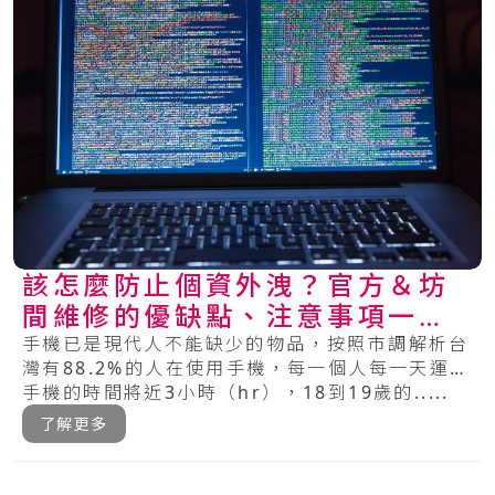
該怎麼防止個資外洩？官方＆坊
間維修的優缺點、注意事項一次
看懂！
手機已是現代人不能缺少的物品，按照市調解析台
灣有88.2%的人在使用手機，每一個人每一天運用
手機的時間將近3小時（hr），18到19歲的.....
了解更多