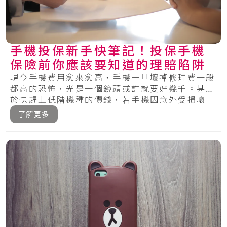
手機投保新手快筆記！投保手機
保險前你應該要知道的理賠陷阱
現今手機費用愈來愈高，手機一旦壞掉修理費一般
都高的恐怖，光是一個鏡頭或許就要好幾千。甚至
於快趕上低階機種的價錢，若手機因意外受損壞
掉，一.....
了解更多