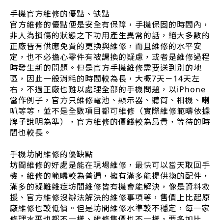
手機官方維修的優點、缺點
官方維修的優點便是安全有保障，手機保固的時間內，
非人為損傷的狀態之下功用產生異常的話，絕大多數的
正廠皆有供應免費的更換與維修，而且維修的水平安
定，也不必擔心零件有被調換的疑慮，或者是維修過程
時發生新的問題。但是官方手機維修需要送到別的地
區，因此一般消耗的時間較為長，大概7天－14天左
右，不過正廠也難以處理全部的手機問題，以iPhone
當作例子，官方只維修電池、顯示器、聽筒、相機、喇
叭等等，並不是全數項目都可維修（實際維修範疇依據
牌子說明為準），官方維修的價錢較為昂貴，等待的時
間也較長。
手機坊間維修的優缺點
坊間維修的好處是能在現場維修，最快可以當天取回手
機，維修的範疇較為普遍，擁有滿多能提供換的配件，
滿多的疑難雜症坊間維修皆有機會能解決，像是資料救
援、官方維修沒辦法解決的維修事項等，售價上比起原
廠維修也較低價。但是坊間維修水準較不穩定，每一家
修理水平也都不一樣、維修售價也不一樣，要多加比