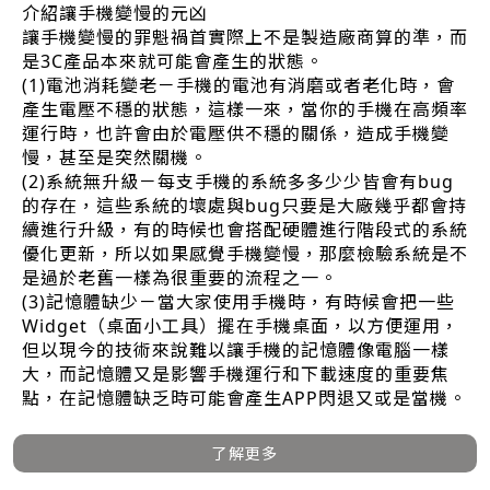
介紹讓手機變慢的元凶
讓手機變慢的罪魁禍首實際上不是製造廠商算的準，而
是3C產品本來就可能會產生的狀態。
(1)電池消耗變老－手機的電池有消磨或者老化時，會
產生電壓不穩的狀態，這樣一來，當你的手機在高頻率
運行時，也許會由於電壓供不穩的關係，造成手機變
慢，甚至是突然關機。
(2)系統無升級－每支手機的系統多多少少皆會有bug
的存在，這些系統的壞處與bug只要是大廠幾乎都會持
續進行升級，有的時候也會搭配硬體進行階段式的系統
優化更新，所以如果感覺手機變慢，那麼檢驗系統是不
是過於老舊一樣為很重要的流程之一。
(3)記憶體缺少－當大家使用手機時，有時候會把一些
Widget（桌面小工具）擺在手機桌面，以方便運用，
但以現今的技術來說難以讓手機的記憶體像電腦一樣
大，而記憶體又是影響手機運行和下載速度的重要焦
點，在記憶體缺乏時可能會產生APP閃退又或是當機。
了解更多