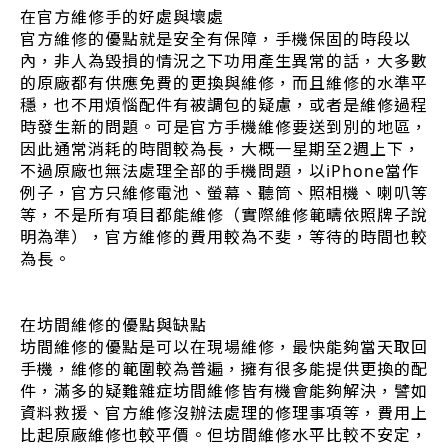
在官方維修手的好處與壞處
官方維修的優點就是安全有保障，手機保固的時段以
內，非人為毀損的情況之下功用產生異常的話，大多數
的原廠都有供應免費的更換與維修，而且維修的水準平
穩，也不用煩惱配件有被調包的疑慮，或者是維修過程
時發生新的問題。可是官方手機維修要送到別的地區，
因此通常消耗的時間較為長，大概一星期至2週上下，
不過原廠也無法處理全部的手機問題，以iPhone當作
例子，官方只維修電池、螢幕、聽筒、照相機、喇叭等
等，不是所有項目都能維修（實際維修範疇依照牌子說
明為準），官方維修的費用較為不斐，等待的時間也較
為長。
在坊間維修的優點與缺點
坊間維修的優點是可以在現場維修，最快能夠當天取回
手機，維修的範圍較為普遍，擁有很多能提供更換的配
件，滿多的疑難雜症坊間維修皆有機會能夠解決，譬如
資料救援、官方維修沒辦法處理的修理事項等，費用上
比起原廠維修也較平價。但坊間維修水平比較不安定，