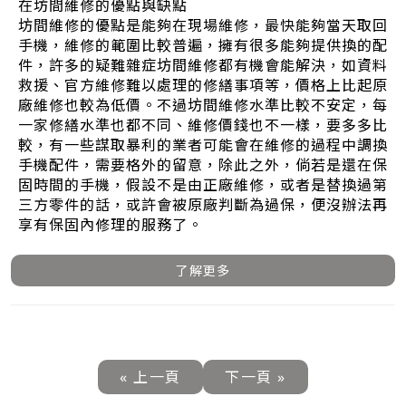
在坊間維修的優點與缺點
坊間維修的優點是能夠在現場維修，最快能夠當天取回
手機，維修的範圍比較普遍，擁有很多能夠提供換的配
件，許多的疑難雜症坊間維修都有機會能解決，如資料
救援、官方維修難以處理的修繕事項等，價格上比起原
廠維修也較為低價。不過坊間維修水準比較不安定，每
一家修繕水準也都不同、維修價錢也不一樣，要多多比
較，有一些謀取暴利的業者可能會在維修的過程中調換
手機配件，需要格外的留意，除此之外，倘若是還在保
固時間的手機，假設不是由正廠維修，或者是替換過第
三方零件的話，或許會被原廠判斷為過保，便沒辦法再
享有保固內修理的服務了。
了解更多
« 上一頁
下一頁 »