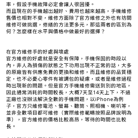
率，假設手機故障必定會讓人很困擾。
而且現在的手機越出越好、費用也越來越高，手機維修
售價也相對不斐，維修方面除了官方維修之外也有坊間
維修可做挑選，修繕的方法更多元，那這兩者的區別為
何？怎麼樣在水平與價格中做最好的選擇？
在官方維修手的好處與壞處
官方維修的好處就是安全有保障，手機保固的時段以
內，非人為損傷的狀態之下功用出現不正常的話，大多
的原廠皆有供應免費的更換和維修，而且維修的品質穩
定，也不必憂心零件有被調包的疑慮，或者是維修過程
時出現新的問題。但是官方手機維修需送到別的地區，
因此通常消耗的時間較長，大概7天至14天上下，不過
正廠也沒辦法解決全數的手機問題，以iPhone為例
子，官方只維修電池、螢幕、聽筒、照相機、喇叭等，
並非全數項目都可維修（實際維修範疇按照品牌說明為
準），官方維修的價格比較高昂，等待的時間也比較
長。