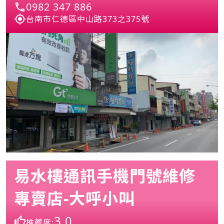
0982 347 886
台南市仁德區中山路373之375號
易水樓通訊手機門號維修
專賣店-大呼小叫
3.0
推薦度: