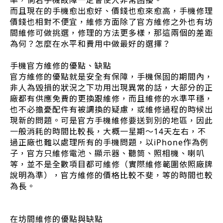
率，倘若手機故障一定會使人非常困擾。
而且現在的手機愈出愈好、價錢也愈來愈高，手機修理
價錢也相對不便宜，維修方面除了官方維修之外也有坊
間維修可做挑選，修理的方法更多樣，那這兩個的差距
為何？怎麼在水平和費用中做最好的選擇？
手機官方維修的優點、缺點
官方維修的優點就是安全有保障，手機保固的期間內，
非人為毀損的狀況之下功用出現異常的話，大部分的正
廠都有供應免費的更換跟維修，而且維修的水準平穩，
也不必擔憂配件有被調換的疑慮，或維修過程的時候出
現新的問題。可是官方手機維修要送到別的地區，因此
一般消耗的時間比較長，大概一星期～14天左右，不
過正廠也難以處理所有的手機問題，以iPhone作為例
子，官方只維修電池、顯示器、聽筒、照相機、喇叭
等，並不是全數項目都可維修（實際維修範圍依照廠牌
說明為準），官方維修的價格比較不斐，等的時間也較
為長。
在坊間維修的優點與缺點