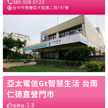
080 008 0123
台中市梧棲區大智路二段197號
亞太電信Gt智慧生活 台南
仁德直營門市
3.8
推薦度: