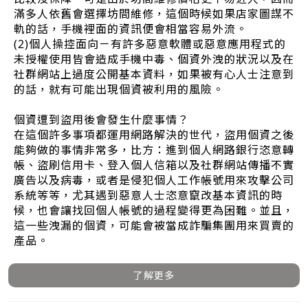
滿多人依舊會選擇坊間維修，這個時候如果店家圖謀不
軌的話，手機裡面的資訊便會相當容易外流。
(2)個人操控面向－有許多惡意軟體或惡意應用程式的
未授權使用皆會造成手機中毒、個資外洩的狀況以及在
社群網站上過度公開基本資料，如果被有心人士注意到
的話，就有可能出現個資被利用的風險。
個資遭到盜用後會發生什麼事情？
在這個許多事項都運用網路解決的世代，盜用個資之後
能夠做的事情非常多，比方：進到個人網路銀行恣意轉
帳、盜刷信用卡、登入個人信箱以及社群網站傳播不實
廣告以及病毒，或者是侵犯個人工作帳號用來攻擊公司
系統等等，尤其遇到惡意人士恣意竄改基本資訊的時
候，也會讓找回個人帳號的過程變得更為困難。並且，
這一些洩漏的個資，可能會被當成詐騙集團用來買賣的
產品。
了解更多