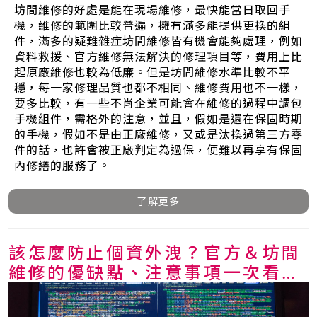
坊間維修的好處是能在現場維修，最快能當日取回手
機，維修的範圍比較普遍，擁有滿多能提供更換的組
件，滿多的疑難雜症坊間維修皆有機會能夠處理，例如
資料救援、官方維修無法解決的修理項目等，費用上比
起原廠維修也較為低廉。但是坊間維修水準比較不平
穩，每一家修理品質也都不相同、維修費用也不一樣，
要多比較，有一些不肖企業可能會在維修的過程中調包
手機組件，需格外的注意，並且，假如是還在保固時期
的手機，假如不是由正廠維修，又或是汰換過第三方零
件的話，也許會被正廠判定為過保，便難以再享有保固
內修繕的服務了。
了解更多
該怎麼防止個資外洩？官方＆坊間
維修的優缺點、注意事項一次看
懂！