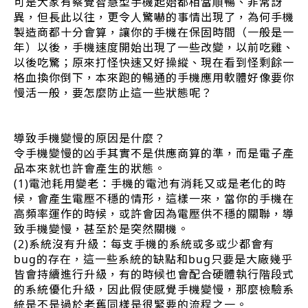
可是大家有察覺智慧型手機起始都相當順暢、非常訝
異，但長此以往，更令人驚嚇的事情出現了，為何手機
製造商都十分會算，讓你的手機在保固時間（一般是一
年）以後，手機速度開始出現了一些改變，以前吃雞、
以後吃驚；原來打怪快速又好操縱、現在看到怪剩餘一
格血換你倒下，本來跑的暢通的手機應用軟體好像要你
慢活一般，要怎麼防止這一些狀態呢？
導致手機變慢的原因是什麼？
令手機變慢的凶手其實不是供應商算的準，而是電子產
品本來就也許會產生的狀態。
(1)電池耗用變老：手機的電池有消耗又或是老化的時
候，會產生電壓不穩的情形，這樣一來，當你的手機在
高頻率運作的時候，或許會因為電壓供不穩的關聯，導
致手機變慢，甚至於是突然關機。
(2)系統沒有升級：每支手機的系統或多或少都會有
bug的存在，這一些系統的缺點和bug只要是大廠幾乎
皆會持續進行升級，有的時候也會配合硬體執行階段式
的系統優化升級，因此假使感覺手機變慢，那麼檢驗系
統是不是過於老舊同樣是很緊要的流程之一。