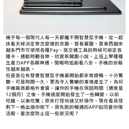
幾乎每一個現代人每一天都離不開智慧型手機，從一起
床看天候決定穿怎麼樣的衣服、發長輩圖、買東西越來
越多門市可使用各種Pay、搭交通工具的時候可綁定各
種卡、通勤時聽音樂、欣賞新聞跟小說、上班上學種種
生產力APP各顯神通，閒暇時追劇看八卦，手機的依賴
性越來越高。
但是各位有發覺智慧型手機最開始都非常順暢、十分驚
艷，可是時間一久，更為令人驚嚇的事情產生了，為何
手機廠商都格外會算，讓你的手機在保固時間（通常是
12個月）之後，手機速度開始發生了一些轉變，以前
吃雞、以後吃驚；原來打怪快速又好操作、現在看見怪
剩下一格血換你倒下，原先跑的暢通的APP如同要你慢
活般，要怎麼防止這一些狀況呢？