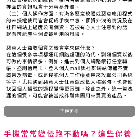
仍然會挑選坊間維修，這時若店家圖謀不軌的話，手機
裡面的資訊就會十分容易外流。
（二）個人操作方面：有滿多惡意軟體或惡意應用程式
的未授權使用皆會促成手機中毒、個資外洩的情況及在
社群網站上過度公開個資，若被有心人士注意到的話，
就有可能產生個資被利用的風險。
惡意人士盜取個資之後會拿來做什麼？
在這個很多事項都運用網路處理的時代，剽竊個資以後
可做的事情很多，例如：進去到個人網路銀行任意轉
帳、盜刷信用卡、登入個人mail與社群網站傳播不實
廣告及病毒，或是侵犯個人工作帳號用來攻擊公司系統
等等，尤其遇到惡意人士任意竄改個人檔案時，也會使
找回個人帳號的過程變得更困難。除此之外，這一些洩
漏的個資，可能會被當成詐騙集團用來買賣的產品。
了解更多
手機常常變慢跑不動嗎？這些保養