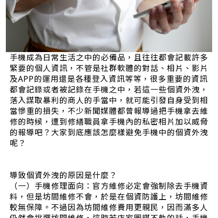
手機成為日常生活之中的必備品，且往往都會記載許多
緊要的個人資訊，不管是社群軟體的對話、相片、影片
及APP的運用還是各種登入資訊等等，很多重要的資訊
都會記錄或者被記錄在手機之中，若這一些個資外洩，
落入謀取暴利的商人的手當中，就可能引發自身受到相
當慘重的損失，不少新聞媒體都曾報導過把手機拿去維
修的時候，遭到修繕職員拿手機內的私密相片加以威脅
的報導吧？大家到底應該怎麼樣避免手機中的個資外洩
呢？
導致個資外洩的原因是什麼？
（一）手機修理面向：官方維修必定會強制除去手機資
料，但是坊間維修不會，於是在個資防護上，坊間維修
較無保障。不過因為坊間維修費用更親民，因而滿多人