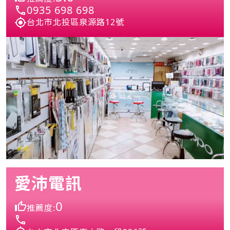
0935 698 698
台北市北投區泉源路12號
愛沛電訊
0
推薦度: