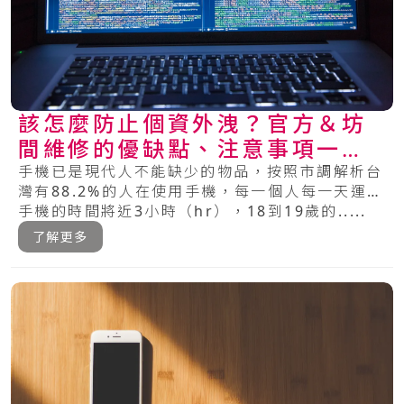
該怎麼防止個資外洩？官方＆坊
間維修的優缺點、注意事項一次
看懂！
手機已是現代人不能缺少的物品，按照市調解析台
灣有88.2%的人在使用手機，每一個人每一天運用
手機的時間將近3小時（hr），18到19歲的.....
了解更多