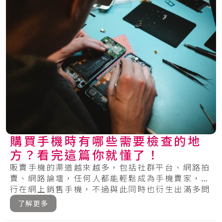
購買手機時有哪些需要檢查的地
方？看完這篇你就懂了！
販賣手機的渠道越來越多，包括社群平台、網路拍
賣、網路論壇，任何人都能輕鬆成為手機賣家，自
行在網上銷售手機，不過與此同時也衍生出滿多問
題，.....
了解更多