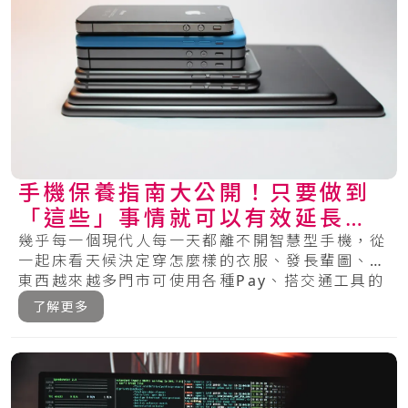
手機保養指南大公開！只要做到
「這些」事情就可以有效延長手
機的壽命～
幾乎每一個現代人每一天都離不開智慧型手機，從
一起床看天候決定穿怎麼樣的衣服、發長輩圖、買
東西越來越多門市可使用各種Pay、搭交通工具的
時.....
了解更多