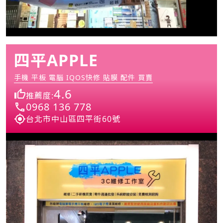
四平APPLE
手機 平板 電腦 IQOS快修 貼膜 配件 買賣
4.6
推薦度:
0968 136 778
台北市中山區四平街60號