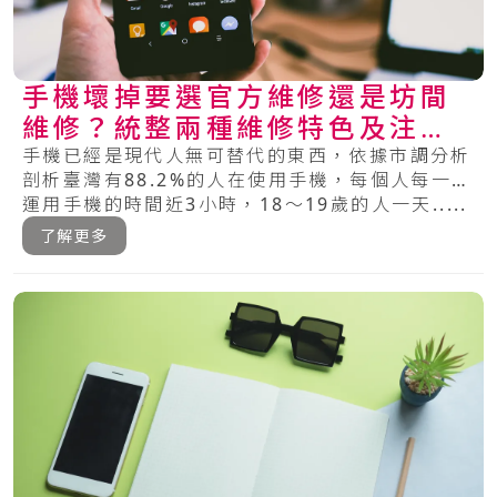
手機壞掉要選官方維修還是坊間
維修？統整兩種維修特色及注意
事項
手機已經是現代人無可替代的東西，依據市調分析
剖析臺灣有88.2%的人在使用手機，每個人每一天
運用手機的時間近3小時，18～19歲的人一天.....
了解更多