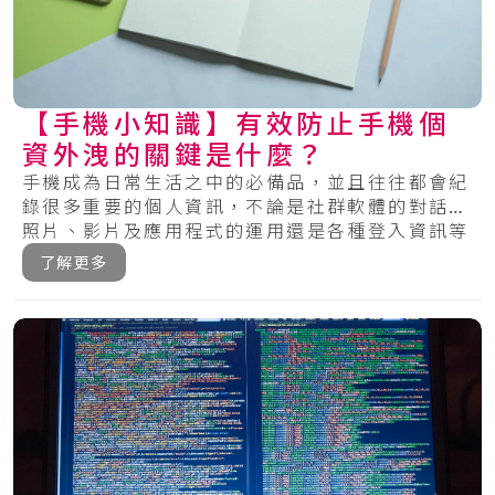
【手機小知識】有效防止手機個
資外洩的關鍵是什麼？
手機成為日常生活之中的必備品，並且往往都會紀
錄很多重要的個人資訊，不論是社群軟體的對話、
照片、影片及應用程式的運用還是各種登入資訊等
等，.....
了解更多