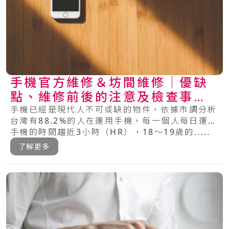
手機官方維修＆坊間維修│優缺
點、維修前後的注意及檢查事項
總整理
手機已經是現代人不可或缺的物件，依據市調分析
台灣有88.2%的人在運用手機，每一個人每日運用
手機的時間趨近3小時（HR），18～19歲的.....
了解更多