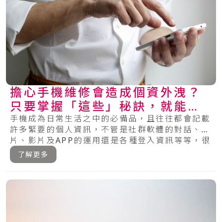
擔心手機維修會造成個資外洩？
只要掌握「這些」秘訣，就能保
護你的手機安全！
手機成為日常生活之中的必備品，且往往都會記載
許多緊要的個人資訊，不管是社群軟體的對話、相
片、影片及APP的運用還是各種登入資訊等等，很
多.....
了解更多