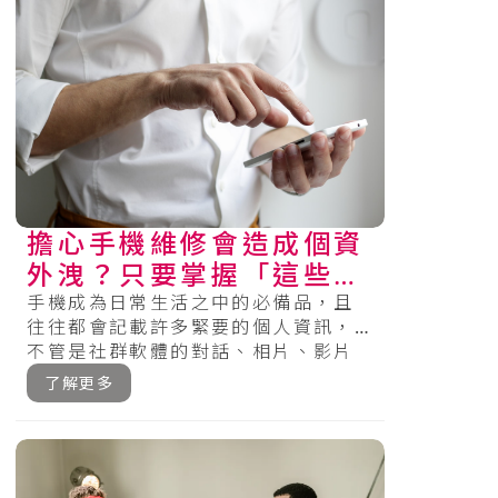
擔心手機維修會造成個資
外洩？只要掌握「這些」
秘訣，就能保護你的手機
手機成為日常生活之中的必備品，且
往往都會記載許多緊要的個人資訊，
安全！
不管是社群軟體的對話、相片、影片
及APP的運用還是各種登入資訊等
了解更多
等，很多.....