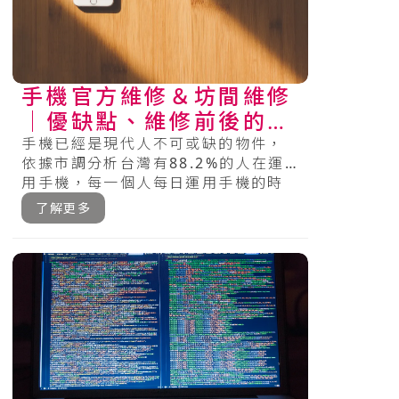
手機官方維修＆坊間維修
│優缺點、維修前後的注
意及檢查事項總整理
手機已經是現代人不可或缺的物件，
依據市調分析台灣有88.2%的人在運
用手機，每一個人每日運用手機的時
間趨近3小時（HR），18～19歲
了解更多
的.....