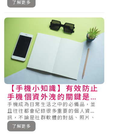
多商家能夠運用各種Pay、搭運輸工具
了解更多
時可.....
【手機小知識】有效防止
手機個資外洩的關鍵是什
麼？
手機成為日常生活之中的必備品，並
且往往都會紀錄很多重要的個人資
訊，不論是社群軟體的對話、照片、
影片及應用程式的運用還是各種登入
了解更多
資訊等等，.....