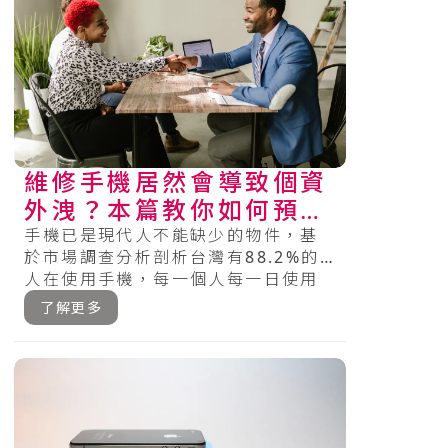
維修手機居然會導致個資
外洩？本篇教你如何預防
此狀況～
手機已是現代人不能缺少的物件，基
於市場調查分析剖析台灣有88.2%的
人在使用手機，每一個人每一日使用
手機的時間趨近3小時（hr），18
了解更多
到.....