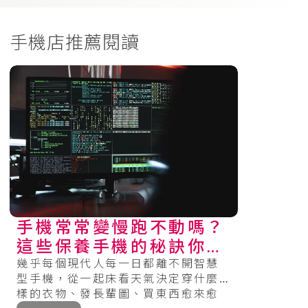
手機店推薦閱讀
手機常常變慢跑不動嗎？
這些保養手機的秘訣你一
定要知道！
幾乎每個現代人每一日都離不開智慧
型手機，從一起床看天氣決定穿什麼
樣的衣物、發長輩圖、買東西愈來愈