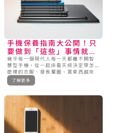
手機保養指南大公開！只
要做到「這些」事情就可
以有效延長手機的壽命～
幾乎每一個現代人每一天都離不開智
慧型手機，從一起床看天候決定穿怎
麼樣的衣服、發長輩圖、買東西越來
越多門市可使用各種Pay、搭交通工具
了解更多
的時.....