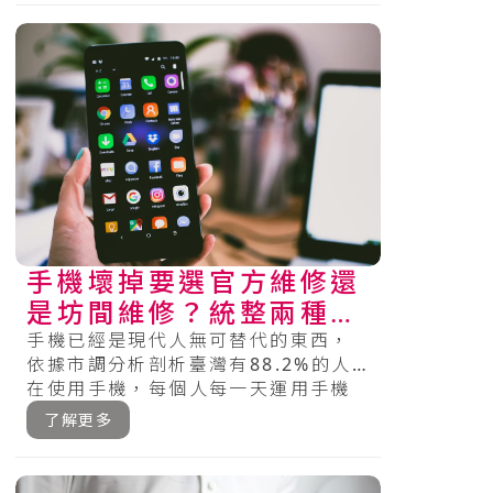
手機壞掉要選官方維修還
是坊間維修？統整兩種維
修特色及注意事項
手機已經是現代人無可替代的東西，
依據市調分析剖析臺灣有88.2%的人
在使用手機，每個人每一天運用手機
的時間近3小時，18～19歲的人一
了解更多
天.....