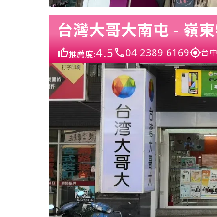
台灣大哥大南屯 - 嶺
4.5
04 2389 6169
台中
推薦度: